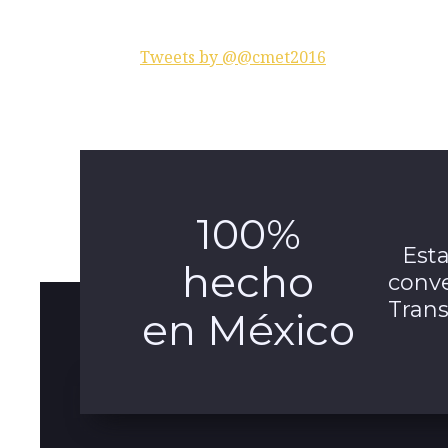
Tweets by @@cmet2016
100%
Est
hecho
conve
Trans
en México