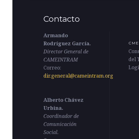
Contacto
Armando
Rodríguez García.
CME
Con
Director General de
del 
CAMEINTRAM
Logí
Correo:
dir.general@cameintram.org
Alberto Chávez
Urbina.
Coordinador de
Comunicación
Social.