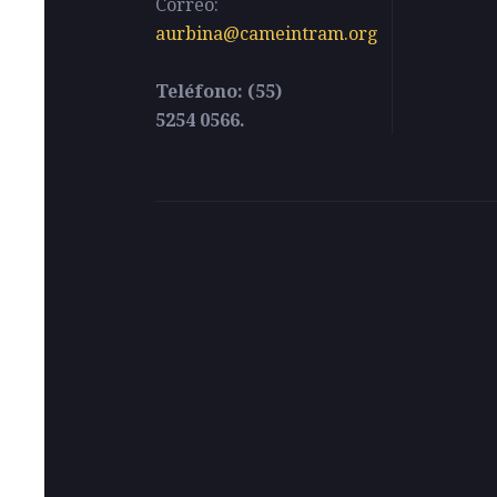
Correo:
aurbina@cameintram.org
Teléfono: (55)
5254 0566.