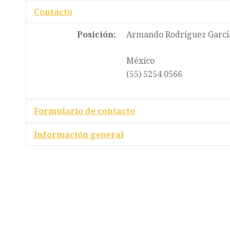
Contacto
Posición:
Armando Rodríguez Garcí
México
(55) 5254 0566
Formulario de contacto
Información general
Enviar un correo electrónico
Alberto Chávez Urbina -
C
Correo:
aurbina@cameint
*
Campo requerido
Teléfono: (55) 52